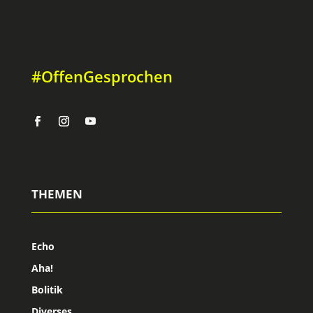
#OffenGesprochen
THEMEN
Echo
Aha!
Bolitik
Diverses