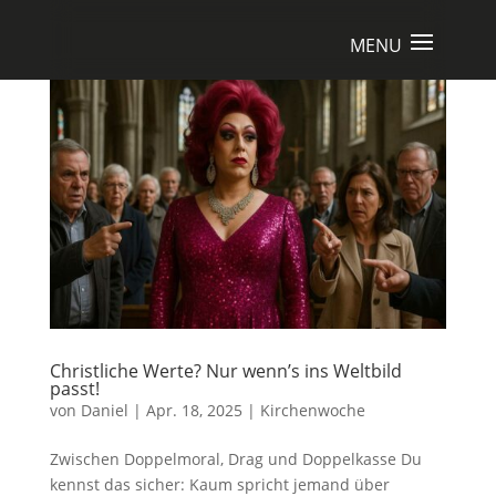
Christliche Werte? Nur wenn’s ins Weltbild
passt!
von
Daniel
|
Apr. 18, 2025
|
Kirchenwoche
Zwischen Doppelmoral, Drag und Doppelkasse Du
kennst das sicher: Kaum spricht jemand über