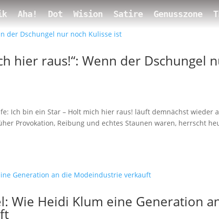
ik
Aha!
Dot
Wision
Satire
Genusszone
T
mich hier raus!“: Wenn der Dschungel 
ife: Ich bin ein Star – Holt mich hier raus! läuft demnächst wieder 
rüher Provokation, Reibung und echtes Staunen waren, herrscht he
: Wie Heidi Klum eine Generation a
ft