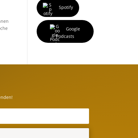
Spotify
ränen
oche
Google
Podcasts
enden!