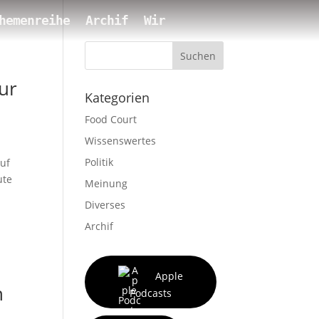
hemenreihe
Archif
Wir
Suchen
nur
Kategorien
Food Court
Wissenswertes
Politik
auf
ute
Meinung
Diverses
Archif
Apple
n
Podcasts