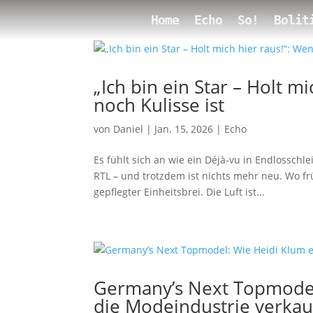
Home
Echo
So!
Bolit
„Ich bin ein Star – Holt 
noch Kulisse ist
von
Daniel
|
Jan. 15, 2026
|
Echo
Es fühlt sich an wie ein Déjà-vu in Endlosschle
RTL – und trotzdem ist nichts mehr neu. Wo f
gepflegter Einheitsbrei. Die Luft ist...
Germany’s Next Topmodel
die Modeindustrie verkau