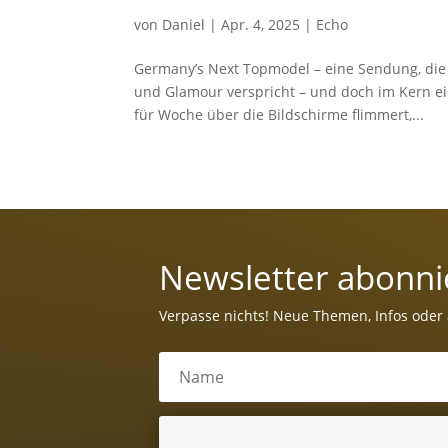
von
Daniel
|
Apr. 4, 2025
|
Echo
Germany’s Next Topmodel – eine Sendung, die s
und Glamour verspricht – und doch im Kern e
für Woche über die Bildschirme flimmert,...
Newsletter abonni
Verpasse nichts! Neue Themen, Infos oder