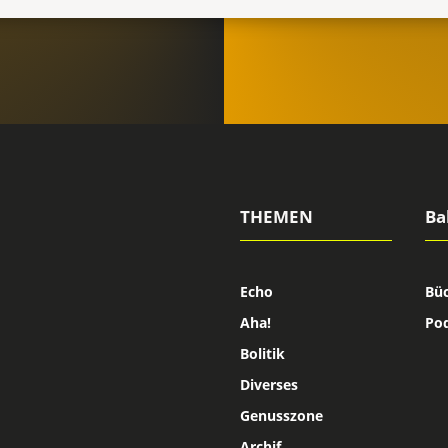
THEMEN
Ba
Echo
Bü
Aha!
Po
Bolitik
Diverses
Genusszone
Archif