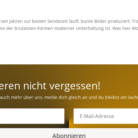
eit Jahren zur besten Sendezeit läuft, bunte Bilder produziert, T
ine der brutalsten Formen moderner Unterhaltung ist. Was hier W
eren nicht vergessen!
 auch mehr über uns, melde dich gleich an und du bleibst am lauf
Abonnieren