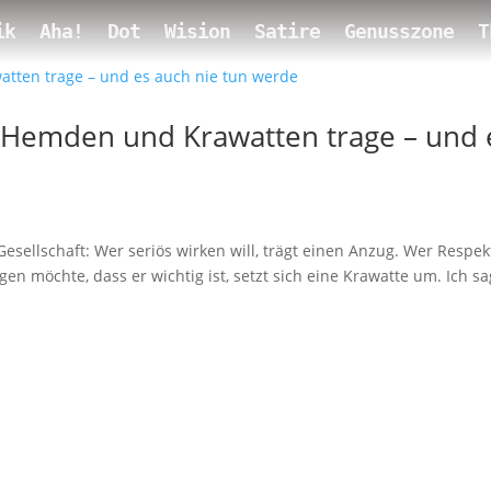
ik
Aha!
Dot
Wision
Satire
Genusszone
T
 Hemden und Krawatten trage – und 
esellschaft: Wer seriös wirken will, trägt einen Anzug. Wer Respek
en möchte, dass er wichtig ist, setzt sich eine Krawatte um. Ich sa