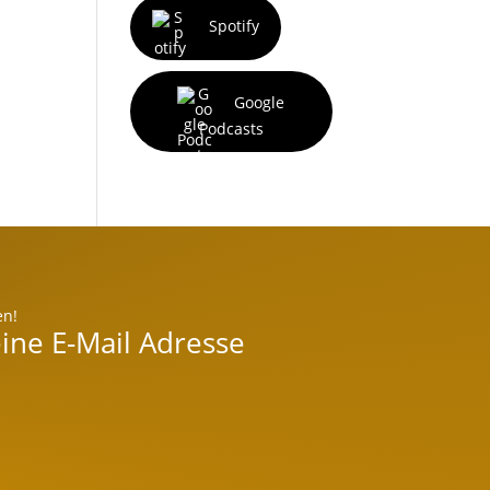
Spotify
Google
Podcasts
en!
ine E-Mail Adresse