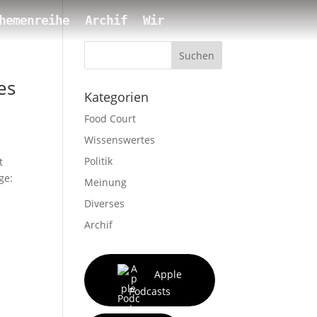
hemenreihe
Archif
Wir
Suchen
es
Kategorien
Food Court
Wissenswertes
Politik
t
ge:
Meinung
Diverses
Archif
Apple
Podcasts