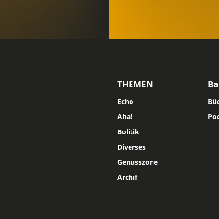
THEMEN
Ba
Echo
Bü
Aha!
Po
Bolitik
Diverses
Genusszone
Archif