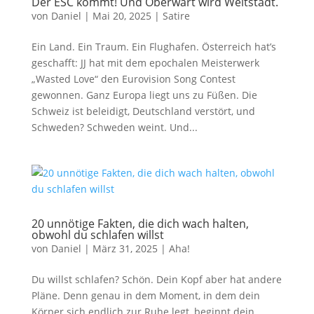
Der ESC kommt! Und Oberwart wird Weltstadt.
von
Daniel
|
Mai 20, 2025
|
Satire
Ein Land. Ein Traum. Ein Flughafen. Österreich hat’s
geschafft: JJ hat mit dem epochalen Meisterwerk
„Wasted Love“ den Eurovision Song Contest
gewonnen. Ganz Europa liegt uns zu Füßen. Die
Schweiz ist beleidigt, Deutschland verstört, und
Schweden? Schweden weint. Und...
20 unnötige Fakten, die dich wach halten,
obwohl du schlafen willst
von
Daniel
|
März 31, 2025
|
Aha!
Du willst schlafen? Schön. Dein Kopf aber hat andere
Pläne. Denn genau in dem Moment, in dem dein
Körper sich endlich zur Ruhe legt, beginnt dein