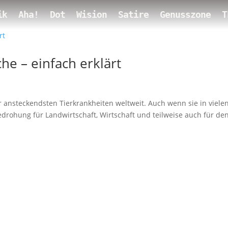
ik
Aha!
Dot
Wision
Satire
Genusszone
T
he – einfach erklärt
 ansteckendsten Tierkrankheiten weltweit. Auch wenn sie in viele
e Bedrohung für Landwirtschaft, Wirtschaft und teilweise auch für de