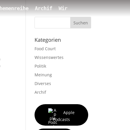
hemenreihe
Archif
Wir
Suchen
Kategorien
Food Court
Wissenswertes
n
n
Politik
Meinung
Diverses
Archif
Apple
Podcasts