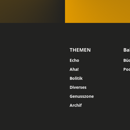
THEMEN
Ba
Echo
Bü
Aha!
Po
Bolitik
Diverses
Genusszone
Archif