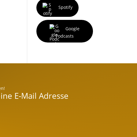
Spotify
Google
Podcasts
en!
ine E-Mail Adresse