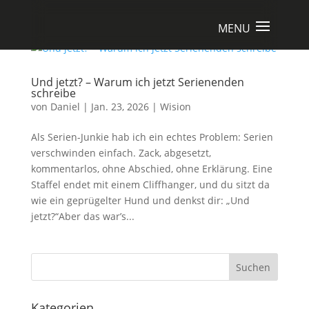
Und jetzt? – Warum ich jetzt Serienenden
schreibe
von
Daniel
|
Jan. 23, 2026
|
Wision
Als Serien-Junkie hab ich ein echtes Problem: Serien
verschwinden einfach. Zack, abgesetzt,
kommentarlos, ohne Abschied, ohne Erklärung. Eine
Staffel endet mit einem Cliffhanger, und du sitzt da
wie ein geprügelter Hund und denkst dir: „Und
jetzt?“Aber das war’s...
Suchen
Kategorien