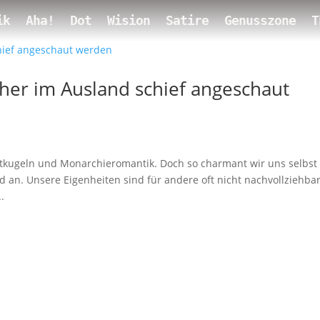
ik
Aha!
Dot
Wision
Satire
Genusszone
T
cher im Ausland schief angeschaut
rtkugeln und Monarchieromantik. Doch so charmant wir uns selbst
 an. Unsere Eigenheiten sind für andere oft nicht nachvollziehbar
.