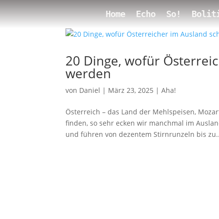
Home
Echo
So!
Bolit
20 Dinge, wofür Österrei
werden
von
Daniel
|
März 23, 2025
|
Aha!
Österreich – das Land der Mehlspeisen, Moza
finden, so sehr ecken wir manchmal im Ausland
und führen von dezentem Stirnrunzeln bis zu..