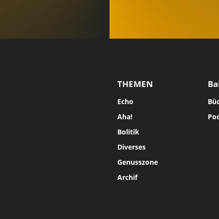
THEMEN
Ba
Echo
Bü
Aha!
Po
Bolitik
Diverses
Genusszone
Archif