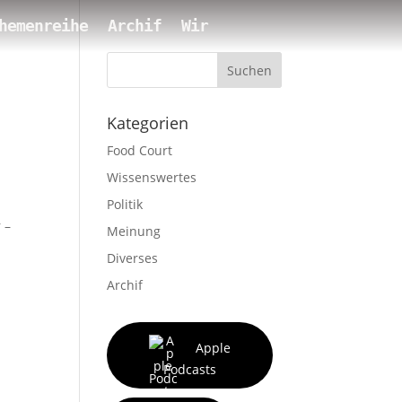
hemenreihe
Archif
Wir
Suchen
Kategorien
Food Court
Wissenswertes
Politik
 –
Meinung
Diverses
Archif
Apple
Podcasts