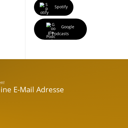
Spotify
Google
Podcasts
en!
ine E-Mail Adresse