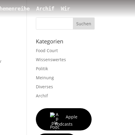
hemenreihe
Archif
Wir
Suchen
Kategorien
Food Court
Wissenswertes
v
Politik
Meinung
Diverses
Archif
Apple
Podcasts