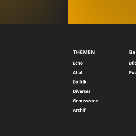
THEMEN
Ba
Echo
Bü
Aha!
Po
Bolitik
Diverses
Genusszone
Archif