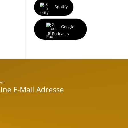
Spotify
Google
Podcasts
en!
ine E-Mail Adresse