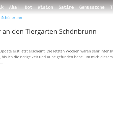
ik
Aha!
Dot
Wision
Satire
Genusszone
T
f an den Tiergarten Schönbrunn
 Update erst jetzt erscheint. Die letzten Wochen waren sehr intensi
t, bis ich die nötige Zeit und Ruhe gefunden habe, um mich diesem
..