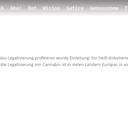
ik
Aha!
Dot
Wision
Satire
Genusszone
T
is-Legalisierung profitieren würde Einleitung: Ein heiß diskutiert
ie Legalisierung von Cannabis ist in vielen Ländern Europas in v