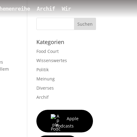
hemenreihe
Archif
Wir
Suchen
Kategorien
Food Court
Wissenswertes
es
ollem
Politik
Meinung
Diverses
Archif
Apple
Podcasts