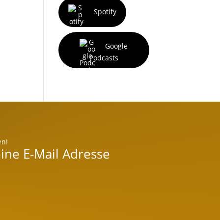
Spotify
Google
Podcasts
en!
ine E-Mail Adresse