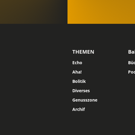
THEMEN
Ba
Echo
Bü
Aha!
Po
Bolitik
Diverses
Genusszone
Archif