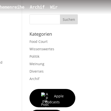
hemenreihe
Archif
Wir
Suchen
Kategorien
Food Court
Wissenswertes
Politik
nd
Meinung
Diverses
Archif
Apple
Podcasts