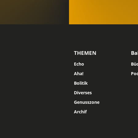
THEMEN
Ba
Echo
Bü
Aha!
Po
Bolitik
Diverses
Genusszone
Archif