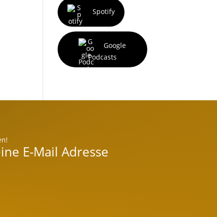
Spotify
Google
Podcasts
en!
ine E-Mail Adresse