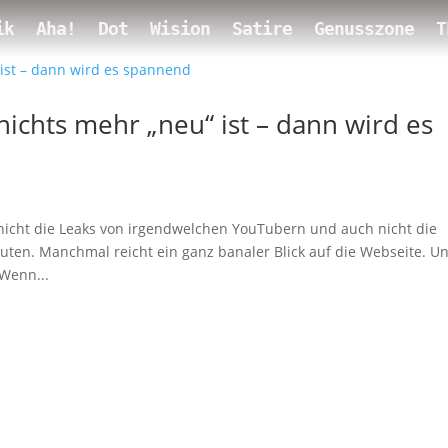
ik
Aha!
Dot
Wision
Satire
Genusszone
T
nichts mehr „neu“ ist – dann wird es
nicht die Leaks von irgendwelchen YouTubern und auch nicht die
uten. Manchmal reicht ein ganz banaler Blick auf die Webseite. U
 Wenn...