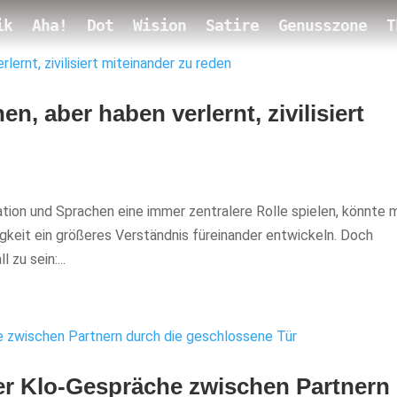
ik
Aha!
Dot
Wision
Satire
Genusszone
T
n, aber haben verlernt, zivilisiert
kation und Sprachen eine immer zentralere Rolle spielen, könnte 
keit ein größeres Verständnis füreinander entwickeln. Doch
zu sein:...
der Klo-Gespräche zwischen Partnern