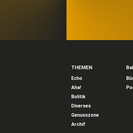
THEMEN
Ba
Echo
Bü
Aha!
Po
Bolitik
Diverses
Genusszone
Archif