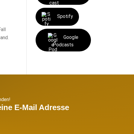
Spotify
all
Google
and.
Podcasts
nden!
ine E-Mail Adresse