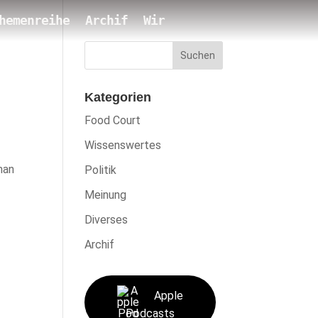
hemenreihe
Archif
Wir
Suchen
Kategorien
Food Court
Wissenswertes
man
Politik
Meinung
Diverses
Archif
Apple
Podcasts