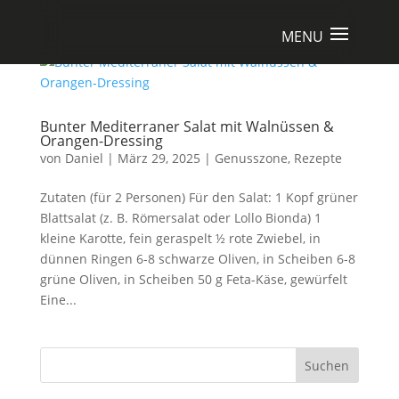
Bunter Mediterraner Salat mit Walnüssen &
Orangen-Dressing
von
Daniel
|
März 29, 2025
|
Genusszone
,
Rezepte
Zutaten (für 2 Personen) Für den Salat: 1 Kopf grüner
Blattsalat (z. B. Römersalat oder Lollo Bionda) 1
kleine Karotte, fein geraspelt ½ rote Zwiebel, in
dünnen Ringen 6-8 schwarze Oliven, in Scheiben 6-8
grüne Oliven, in Scheiben 50 g Feta-Käse, gewürfelt
Eine...
Suchen