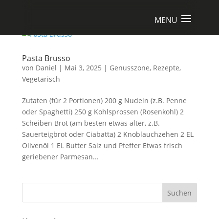
Pasta Brusso
von
Daniel
|
Mai 3, 2025
|
Genusszone
,
Rezepte
,
Vegetarisch
Zutaten (für 2 Portionen) 200 g Nudeln (z.B. Penne
oder Spaghetti) 250 g Kohlsprossen (Rosenkohl) 2
Scheiben Brot (am besten etwas älter, z.B.
Sauerteigbrot oder Ciabatta) 2 Knoblauchzehen 2 EL
Olivenöl 1 EL Butter Salz und Pfeffer Etwas frisch
geriebener Parmesan...
Suchen