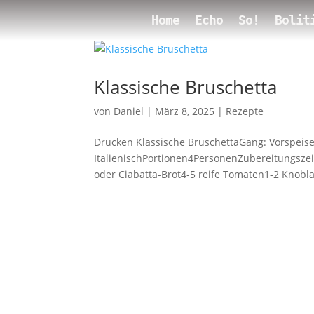
Home
Echo
So!
Bolit
Klassische Bruschetta
von
Daniel
|
März 8, 2025
|
Rezepte
Drucken Klassische BruschettaGang: Vorspeis
ItalienischPortionen4PersonenZubereitungsz
oder Ciabatta-Brot4-5 reife Tomaten1-2 Knobla