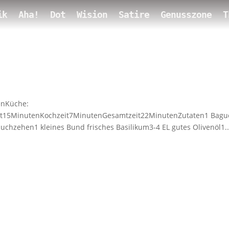
ik
Aha!
Dot
Wision
Satire
Genusszone
T
enKüche:
eit15MinutenKochzeit7MinutenGesamtzeit22MinutenZutaten1 Bagu
uchzehen1 kleines Bund frisches Basilikum3-4 EL gutes Olivenöl1..