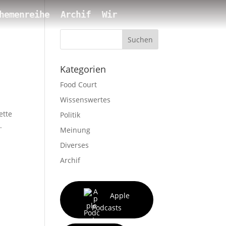
hemenreihe
Archif
Wir
Suchen
Kategorien
Food Court
Wissenswertes
ette
Politik
.
Meinung
Diverses
Archif
Apple
Podcasts