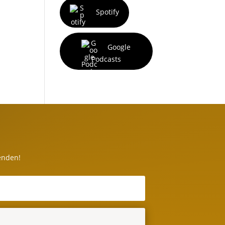
Spotify
Google
Podcasts
enden!