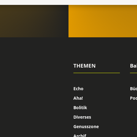
THEMEN
Ba
Echo
Bü
Aha!
Po
Bolitik
Diverses
Genusszone
Archif