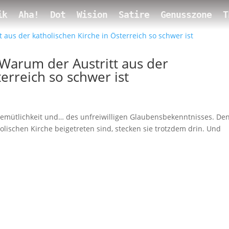
ik
Aha!
Dot
Wision
Satire
Genusszone
T
 Warum der Austritt aus der
erreich so schwer ist
Gemütlichkeit und… des unfreiwilligen Glaubensbekenntnisses. De
olischen Kirche beigetreten sind, stecken sie trotzdem drin. Und