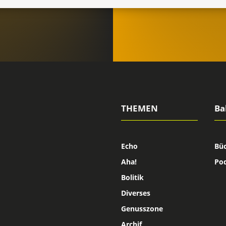
THEMEN
Ba
Echo
Bü
Aha!
Po
Bolitik
Diverses
Genusszone
Archif