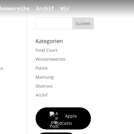
hemenreihe
Archif
Wir
Suchen
Kategorien
Food Court
Wissenswertes
Politik
nn
Meinung
Diverses
Archif
Apple
Podcasts