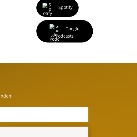
Spotify
Google
Podcasts
enden!