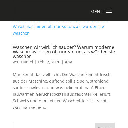
Waschen wir wirklich sauber? Warum moderne
Waschmaschinen oft nur so tun, als würden sie
waschen
von
Daniel
|
Feb. 7, 2026
|
Aha!
Man kennt das vielleicht: Die Wäsche kommt frisch
aus der Maschine, duftend soll sie sein, strahlend
sauber sowieso – und was bekommt man? Einen
lauwarmen Geruchscocktail aus feuchter Kellerluft,
Schweiß und dem letzten Waschmittelrest. Nichts,
was man seinen...