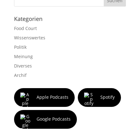
Suchen
Kategorien
Food Court
Wissenswertes
Politik
Meinung
Diverses
Archif
Apple Podcasts
Spotify
Google Podcasts