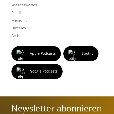
Wissenswertes
Politik
Meinung
Diverses
Archif
Apple Podcasts
Spotify
Google Podcasts
Newsletter abonnieren