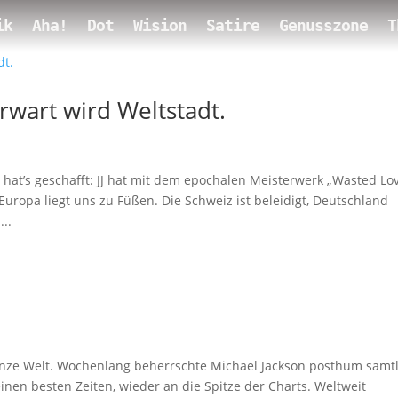
ik
Aha!
Dot
Wision
Satire
Genusszone
T
wart wird Weltstadt.
 hat’s geschafft: JJ hat mit dem epochalen Meisterwerk „Wasted Lo
ropa liegt uns zu Füßen. Die Schweiz ist beleidigt, Deutschland
..
anze Welt. Wochenlang beherrschte Michael Jackson posthum sämt
inen besten Zeiten, wieder an die Spitze der Charts. Weltweit