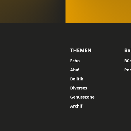
THEMEN
Ba
Echo
Bü
Aha!
Po
Bolitik
Diverses
Genusszone
Archif