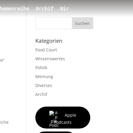
hemenreihe
Archif
Wir
Suchen
Kategorien
Food Court
Wissenswertes
ve“
Politik
Meinung
Diverses
Archif
Apple
liche
Podcasts