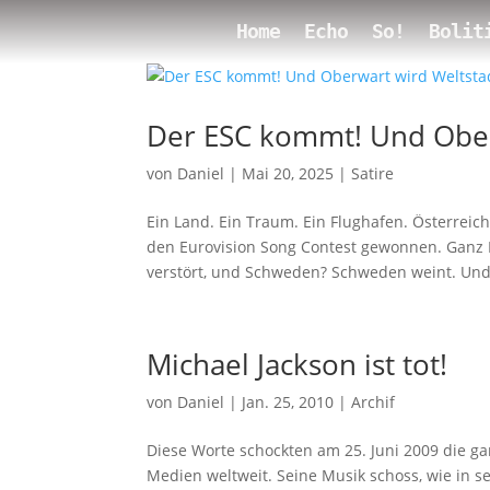
Home
Echo
So!
Bolit
Der ESC kommt! Und Ober
von
Daniel
|
Mai 20, 2025
|
Satire
Ein Land. Ein Traum. Ein Flughafen. Österreich
den Eurovision Song Contest gewonnen. Ganz Eu
verstört, und Schweden? Schweden weint. Und.
Michael Jackson ist tot!
von
Daniel
|
Jan. 25, 2010
|
Archif
Diese Worte schockten am 25. Juni 2009 die g
Medien weltweit. Seine Musik schoss, wie in se