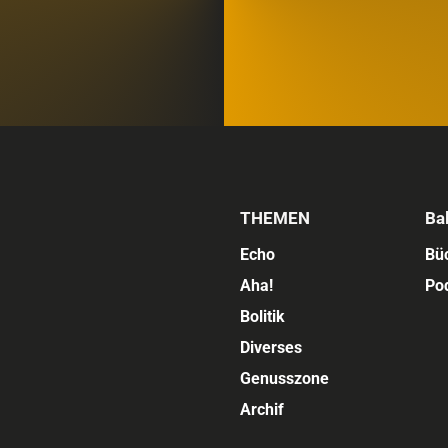
THEMEN
Ba
Echo
Bü
Aha!
Po
Bolitik
Diverses
Genusszone
Archif