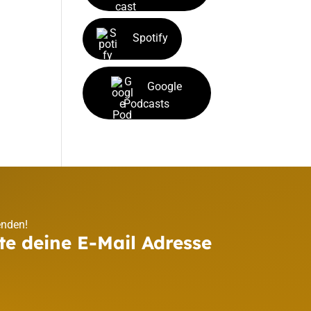
Spotify
Google
Podcasts
enden!
te deine E-Mail Adresse