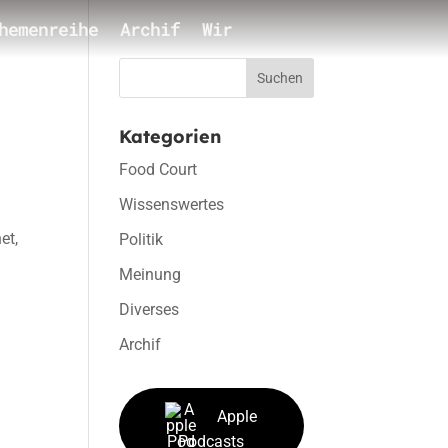
hemenreihe
Archif
Wir
Suchen
Kategorien
Food Court
Wissenswertes
et,
Politik
Meinung
Diverses
Archif
Apple
Podcasts