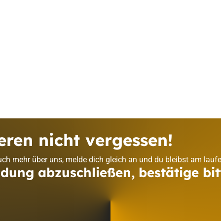
eren nicht vergessen!
ch mehr über uns, melde dich gleich an und du bleibst am lauf
ung abzuschließen, bestätige bit