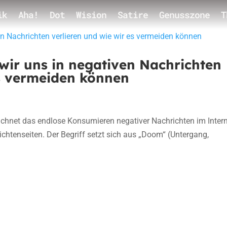
ik
Aha!
Dot
Wision
Satire
Genusszone
T
ir uns in negativen Nachrichten
es vermeiden können
chnet das endlose Konsumieren negativer Nachrichten im Intern
chtenseiten. Der Begriff setzt sich aus „Doom“ (Untergang,