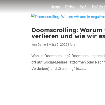
Home
Echo
So!
Bolit
Doomscrolling: Warum w
verlieren und wie wir 
von
Daniel
|
März 9, 2025
|
Aha!
Was ist Doomscrolling? Doomscrolling bezei
oft auf Social-Media-Plattformen oder Nachri
Verderben) und „Scrolling“ (das...