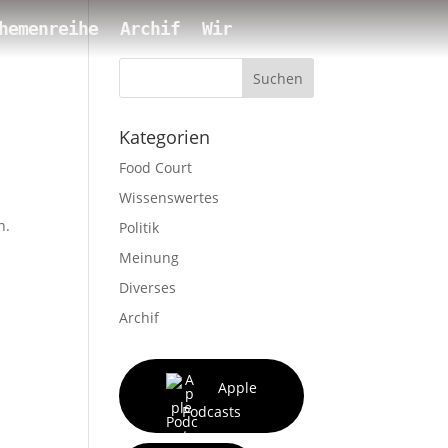
hemenreihe
Archif
Wir
Suchen
Kategorien
Food Court
Wissenswertes
n.
Politik
Meinung
Diverses
Archif
Apple
Podcasts