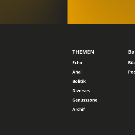
THEMEN
Ba
Echo
Bü
Aha!
Po
Bolitik
Diverses
Genusszone
Archif