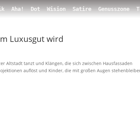
ik
Aha!
Dot
Wision
Satire
Genusszone
T
um Luxusgut wird
zer Altstadt tanzt und Klängen, die sich zwischen Hausfassaden
rojektionen auflöst und Kinder, die mit großen Augen stehenbleibe