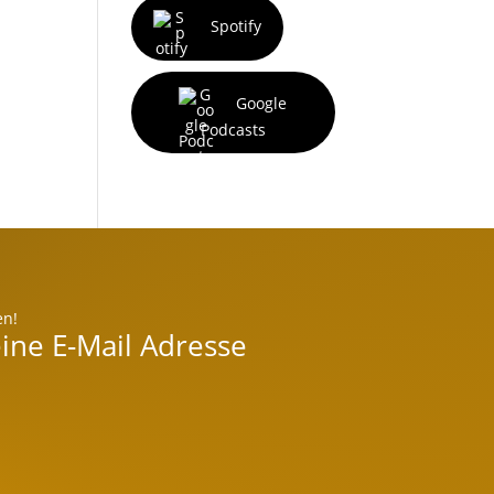
Spotify
Google
Podcasts
en!
ine E-Mail Adresse