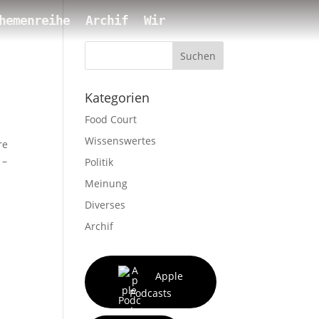
hemenreihe
Archif
Wir
Suchen
Kategorien
Food Court
Wissenswertes
re
 –
Politik
Meinung
Diverses
Archif
Apple
Podcasts