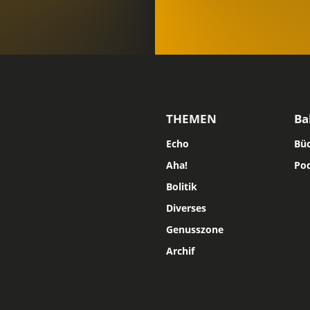
THEMEN
Ba
Echo
Bü
Aha!
Po
Bolitik
Diverses
Genusszone
Archif