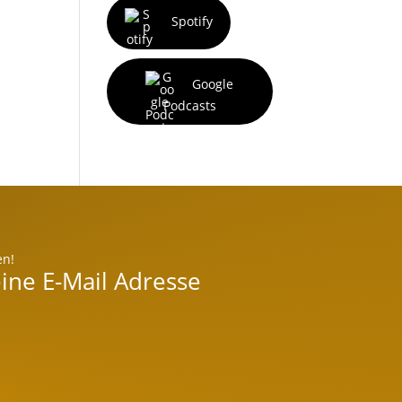
Spotify
Google
Podcasts
en!
ine E-Mail Adresse