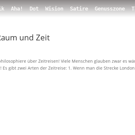
ik
Aha!
Dot
Wision
Satire
Genusszone
T
 Raum und Zeit
d philosophiere über Zeitreisen! Viele Menschen glauben zwar es wä
!!! Es gibt zwei Arten der Zeitreise: 1. Wenn man die Strecke London