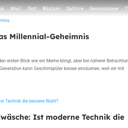
ik
Aha!
Dot
Wision
Satire
Genusszone
T
Das Millennial-Geheimnis
 den ersten Blick wie ein Meme klingt, aber bei näherer Betrachtu
l-Generation kann Geschirrspüler besser einräumen, weil wir mit
dwäsche: Ist moderne Technik die