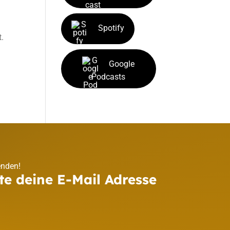
Spotify
t.
Google
Podcasts
enden!
te deine E-Mail Adresse