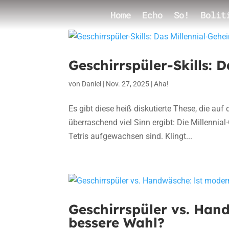
Home
Echo
So!
Bolit
Geschirrspüler-Skills: 
von
Daniel
|
Nov. 27, 2025
|
Aha!
Es gibt diese heiß diskutierte These, die auf
überraschend viel Sinn ergibt: Die Millennia
Tetris aufgewachsen sind. Klingt...
Geschirrspüler vs. Han
bessere Wahl?