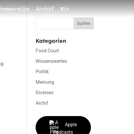
hemenreihe
Archif
Wir
Suchen
Kategorien
Food Court
Wissenswertes
ng
Politik
Meinung
Diverses
Archif
Apple
Podcasts