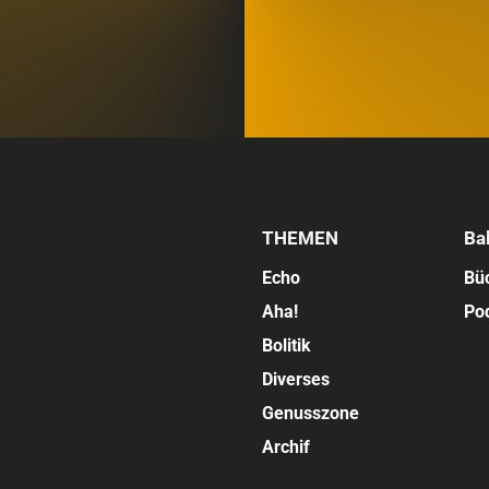
THEMEN
Ba
Echo
Bü
Aha!
Po
Bolitik
Diverses
Genusszone
Archif