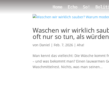
Home
Echo
So!
Bolit
Waschen wir wirklich s
oft nur so tun, als würde
von
Daniel
|
Feb. 7, 2026
|
Aha!
Man kennt das vielleicht: Die Wäsche kommt fr
– und was bekommt man? Einen lauwarmen Geru
Waschmittelrest. Nichts, was man seinen...