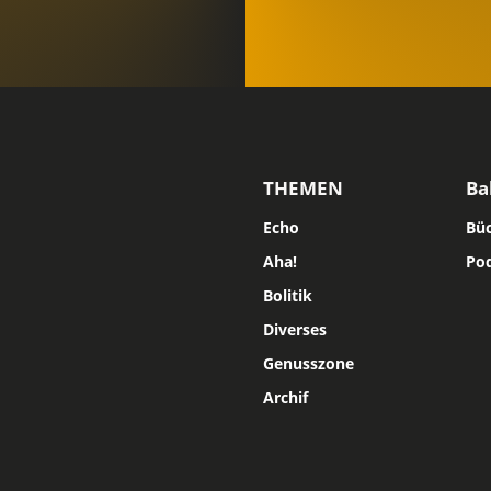
THEMEN
Ba
Echo
Bü
Aha!
Po
Bolitik
Diverses
Genusszone
Archif