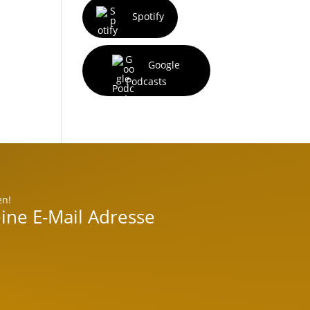
Spotify
Google
Podcasts
en!
ine E-Mail Adresse