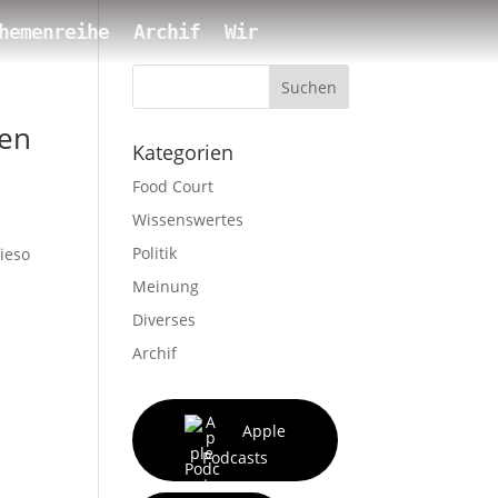
hemenreihe
Archif
Wir
Suchen
nen
Kategorien
Food Court
Wissenswertes
Politik
ieso
Meinung
Diverses
Archif
Apple
Podcasts