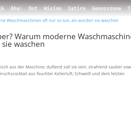
ik
Aha!
Dot
Wision
Satire
Genusszone
T
auber? Warum moderne Waschmaschi
n sie waschen
isch aus der Maschine, duftend soll sie sein, strahlend sauber sow
chscocktail aus feuchter Kellerluft, Schweiß und dem letzten