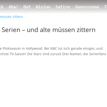
ik
Aha!
Dot
Wision
Satire
Genusszone
T
Serien – und alte müssen zittern
he Pilotseason in Hollywood. Bei NBC tut sich gerade einiges, und
nächste TV-Saison! Die Stars sind zurück Drei Namen, die Serienfans