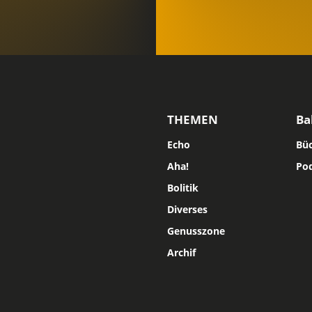
THEMEN
Ba
Echo
Bü
Aha!
Po
Bolitik
Diverses
Genusszone
Archif