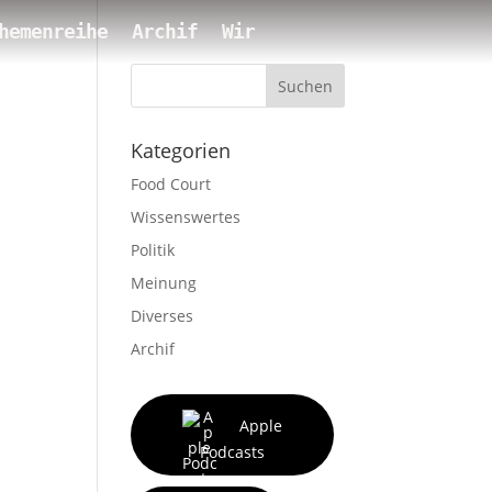
hemenreihe
Archif
Wir
Suchen
Kategorien
Food Court
Wissenswertes
Politik
Meinung
Diverses
Archif
Apple
Podcasts