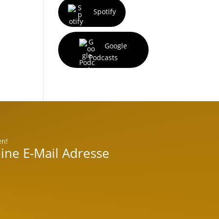
Spotify
Google
Podcasts
en!
ine E-Mail Adresse