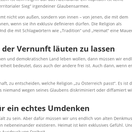
rritorialer Sieg“ irgendeiner Glaubensarmee.
mmt nicht von außen, sondern von innen – von jenen, die mit dem
nen, wenn sie ihn exklusiv definieren dürfen. Die Religion als
Und die mit Schlagwörtern wie „Tradition“ und „Heimat“ eine Mau
n der Vernunft läuten zu lassen
ischen und demokratischen Land leben wollen, dann müssen wir endl
iheit bedeutet, dass auch der andere frei ist. Auch dann, wenn e
aft, zu entscheiden, welche Religion „zu Österreich passt“. Es ist d
ss niemand wegen seines Glaubens diskriminiert oder diffamiert wi
– für ein echtes Umdenken
elfalt zu sein. Aber dafür müssen wir uns endlich von alten Denkmu
 nebeneinander existieren. Heimat ist kein exklusives Gefühl. Un
n Ausdruck von Freiheit.