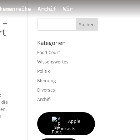
hemenreihe
Archif
Wir
 –
Suchen
rt
Kategorien
Food Court
Wissenswertes
Politik
Meinung
Diverses
z
Archif
 die
nen,
d
Apple
Podcasts