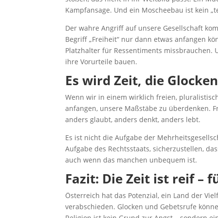
Kampfansage. Und ein Moscheebau ist kein „te
Der wahre Angriff auf unsere Gesellschaft ko
Begriff „Freiheit“ nur dann etwas anfangen kön
Platzhalter für Ressentiments missbrauchen. 
ihre Vorurteile bauen.
Es wird Zeit, die Glocke
Wenn wir in einem wirklich freien, pluralist
anfangen, unsere Maßstäbe zu überdenken. Fre
anders glaubt, anders denkt, anders lebt.
Es ist nicht die Aufgabe der Mehrheitsgesellsch
Aufgabe des Rechtsstaats, sicherzustellen, da
auch wenn das manchen unbequem ist.
Fazit: Die Zeit ist reif 
Österreich hat das Potenzial, ein Land der Vi
verabschieden. Glocken und Gebetsrufe können
Religion ist kein Grund zur Angst – sondern ei