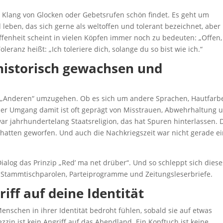
 Klang von Glocken oder Gebetsrufen schön findet. Es geht um
 leben, das sich gerne als weltoffen und tolerant bezeichnet, aber
Offenheit scheint in vielen Köpfen immer noch zu bedeuten: „Offen,
oleranz heißt: „Ich toleriere dich, solange du so bist wie ich.“
 historisch gewachsen und
em „Anderen“ umzugehen. Ob es sich um andere Sprachen, Hautfarb
ser Umgang damit ist oft geprägt von Misstrauen, Abwehrhaltung 
war jahrhundertelang Staatsreligion, das hat Spuren hinterlassen. 
chatten geworfen. Und auch die Nachkriegszeit war nicht gerade e
ialog das Prinzip „Red’ ma net drüber“. Und so schleppt sich diese
n Stammtischparolen, Parteiprogramme und Zeitungsleserbriefe.
riff auf deine Identität
enschen in ihrer Identität bedroht fühlen, sobald sie auf etwas
ezzin ist kein Angriff auf das Abendland. Ein Kopftuch ist keine