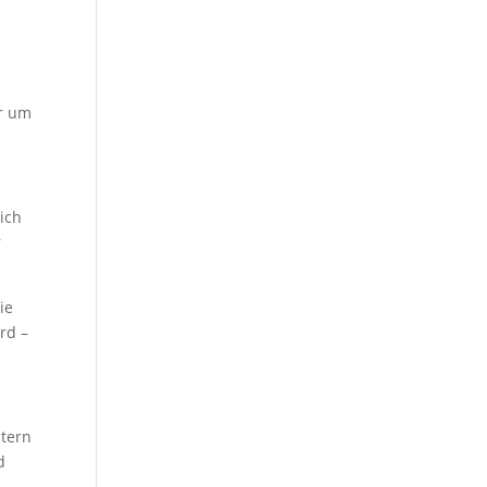
er um
ich
r
ie
rd –
stern
d