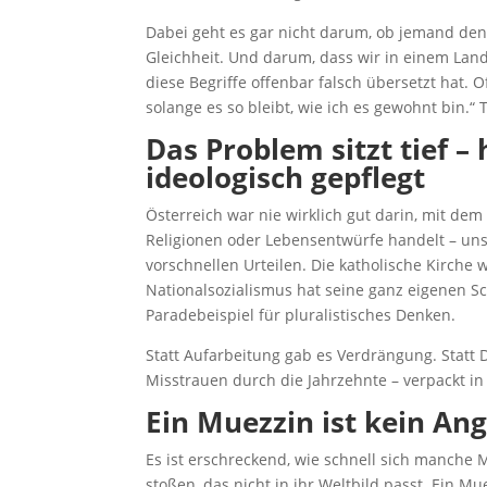
Dabei geht es gar nicht darum, ob jemand den
Gleichheit. Und darum, dass wir in einem Land
diese Begriffe offenbar falsch übersetzt hat. 
solange es so bleibt, wie ich es gewohnt bin.“ T
Das Problem sitzt tief –
ideologisch gepflegt
Österreich war nie wirklich gut darin, mit d
Religionen oder Lebensentwürfe handelt – un
vorschnellen Urteilen. Die katholische Kirche 
Nationalsozialismus hat seine ganz eigenen S
Paradebeispiel für pluralistisches Denken.
Statt Aufarbeitung gab es Verdrängung. Statt D
Misstrauen durch die Jahrzehnte – verpackt i
Ein Muezzin ist kein Ang
Es ist erschreckend, wie schnell sich manche M
stoßen, das nicht in ihr Weltbild passt. Ein Mu