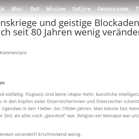
ik
Aha!
Dot
Wision
Satire
Genusszone
T
nskriege und geistige Blockaden
ch seit 80 Jahren wenig verände
 Kommentare
ken
 und vielfältig. Flugtaxis sind keine Utopie mehr, künstliche Intelligen
: In den Köpfen vieler Österreicherinnen und Österreicher scheint
: Irgendwo in den 1940er- bis 1950er-Jahren. Man könnte fast mei
r Zeit, als alles noch „geordnet“ war, Religion ein Monopol war un
 Denken verändert? Erschreckend wenig.