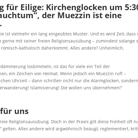
für Eilige: Kirchenglocken um 5:3
rauchtum“, der Muezzin ist eine
.
e ist vielmehr ein lang eingeübtes Muster. Und es wird Zeit, dass 
gerne mit seiner freien Religionsausübung – zumindest solange s
sten römisch-katholisch daherkommt. Alles andere? Unheimlich,
ämmerung losbimmeln, ist das für viele ein Teil der
achen, ein Zeichen von Heimat. Wenn jedoch ein Muezzin ruft –
chen Uhrzeit – dann schrillen nicht nur die Alarmglocken, sonder
nterwanderung! Islamisierung! Die wollen uns übernehmen!“
 für uns
reie Religionsausübung. Doch in der Praxis gilt diese Freiheit oft n
re“ gelten. Alles andere wird argwöhnisch beäugt, reglementiert, krit