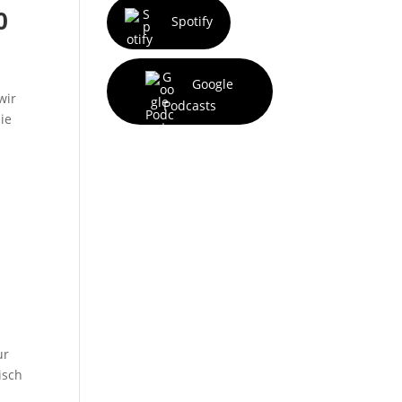
0
Spotify
Google
wir
Podcasts
ie
n
ur
isch