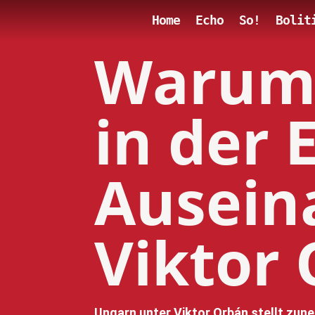
Home
Echo
So!
Bolit
Warum 
in der 
Ausein
Viktor 
Ungarn unter Viktor Orbán stellt zun