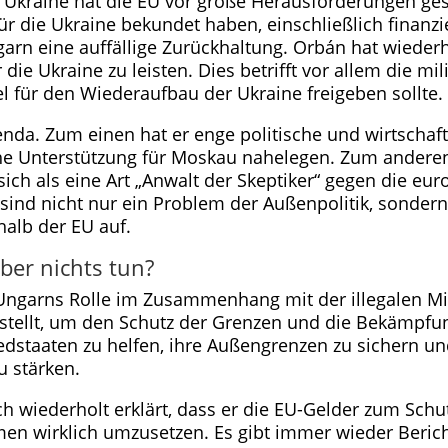
e Ukraine hat die EU vor große Herausforderungen ge
ür die Ukraine bekundet haben, einschließlich finanzi
arn eine auffällige Zurückhaltung. Orbán hat wiederh
 die Ukraine zu leisten. Dies betrifft vor allem die m
el für den Wiederaufbau der Ukraine freigeben sollte.
enda. Zum einen hat er enge politische und wirtscha
iche Unterstützung für Moskau nahelegen. Zum anderen 
ich als eine Art „Anwalt der Skeptiker“ gegen die eur
sind nicht nur ein Problem der Außenpolitik, sondern
alb der EU auf.
ber nichts tun?
 Ungarns Rolle im Zusammenhang mit der illegalen Mi
stellt, um den Schutz der Grenzen und die Bekämpfung
liedstaaten zu helfen, ihre Außengrenzen zu sichern u
 stärken.
ch wiederholt erklärt, dass er die EU-Gelder zum Sc
 wirklich umzusetzen. Es gibt immer wieder Bericht