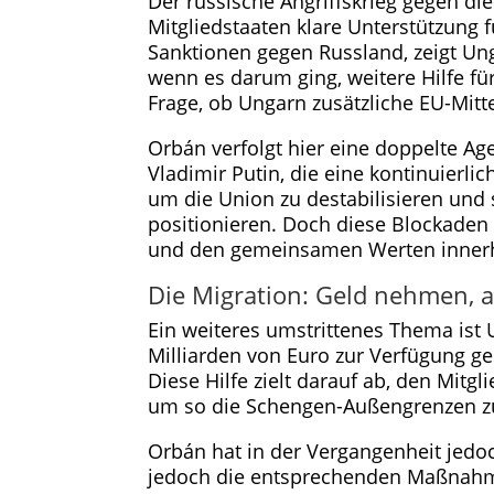
Der russische Angriffskrieg gegen di
Mitgliedstaaten klare Unterstützung f
Sanktionen gegen Russland, zeigt Ung
wenn es darum ging, weitere Hilfe für
Frage, ob Ungarn zusätzliche EU-Mitt
Orbán verfolgt hier eine doppelte Ag
Vladimir Putin, die eine kontinuierl
um die Union zu destabilisieren und s
positionieren. Doch diese Blockaden 
und den gemeinsamen Werten innerh
Die Migration: Geld nehmen, a
Ein weiteres umstrittenes Thema ist
Milliarden von Euro zur Verfügung ge
Diese Hilfe zielt darauf ab, den Mitg
um so die Schengen-Außengrenzen zu
Orbán hat in der Vergangenheit jedo
jedoch die entsprechenden Maßnahmen