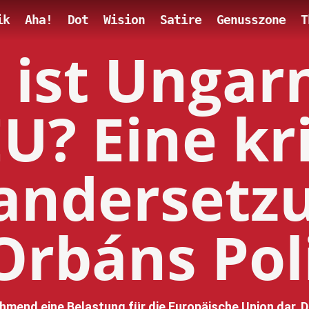
ik
Aha!
Dot
Wision
Satire
Genusszone
T
ist Ungar
EU? Eine kr
andersetz
Orbáns Pol
ehmend eine Belastung für die Europäische Union dar. 