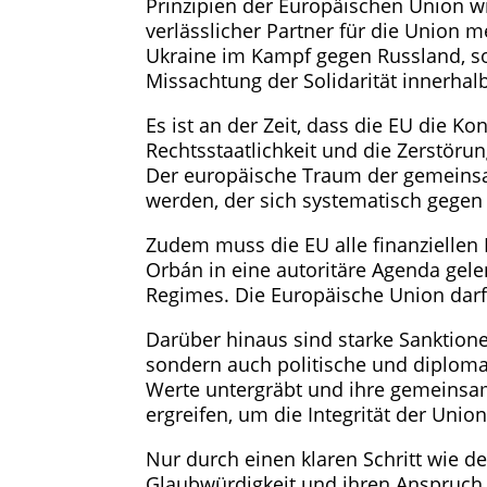
Prinzipien der Europäischen Union wi
verlässlicher Partner für die Union 
Ukraine im Kampf gegen Russland, sow
Missachtung der Solidarität innerha
Es ist an der Zeit, dass die EU die 
Rechtsstaatlichkeit und die Zerstö
Der europäische Traum der gemeinsam
werden, der sich systematisch gegen d
Zudem muss die EU alle finanziellen M
Orbán in eine autoritäre Agenda gele
Regimes. Die Europäische Union darf n
Darüber hinaus sind starke Sanktione
sondern auch politische und diplomati
Werte untergräbt und ihre gemeinsam
ergreifen, um die Integrität der Union
Nur durch einen klaren Schritt wie d
Glaubwürdigkeit und ihren Anspruch