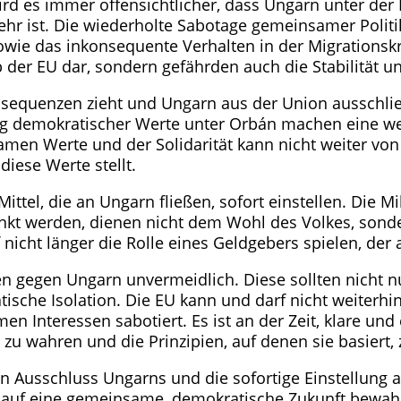
rd es immer offensichtlicher, dass Ungarn unter der
mehr ist. Die wiederholte Sabotage gemeinsamer Politi
ie das inkonsequente Verhalten in der Migrationskri
lb der EU dar, sondern gefährden auch die Stabilität
Konsequenzen zieht und Ungarn aus der Union ausschli
rung demokratischer Werte unter Orbán machen eine 
en Werte und der Solidarität kann nicht weiter von
iese Werte stellt.
ittel, die an Ungarn fließen, sofort einstellen. Die M
nkt werden, dienen nicht dem Wohl des Volkes, sonder
icht länger die Rolle eines Geldgebers spielen, der 
n gegen Ungarn unvermeidlich. Diese sollten nicht nu
sche Isolation. Die EU kann und darf nicht weiterhin 
en Interessen sabotiert. Es ist an der Zeit, klare 
 zu wahren und die Prinzipien, auf denen sie basiert, 
en Ausschluss Ungarns und die sofortige Einstellung 
 auf eine gemeinsame, demokratische Zukunft bewah