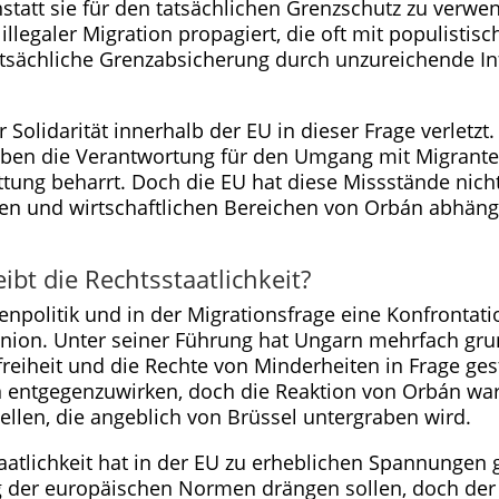
anstatt sie für den tatsächlichen Grenzschutz zu verw
 illegaler Migration propagiert, die oft mit populistis
atsächliche Grenzabsicherung durch unzureichende In
 Solidarität innerhalb der EU in dieser Frage verletzt
aben die Verantwortung für den Umgang mit Migra
ttung beharrt. Doch die EU hat diese Missstände nicht
chen und wirtschaftlichen Bereichen von Orbán abhän
bt die Rechtsstaatlichkeit?
ßenpolitik und in der Migrationsfrage eine Konfrontat
Union. Unter seiner Führung hat Ungarn mehrfach gru
freiheit und die Rechte von Minderheiten in Frage gest
 entgegenzuwirken, doch die Reaktion von Orbán war s
ellen, die angeblich von Brüssel untergraben wird.
atlichkeit hat in der EU zu erheblichen Spannungen
ung der europäischen Normen drängen sollen, doch der