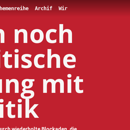
hemenreihe
Archif
Wir
n noch
itische
ung mit
itik
Durch wiederholte Blockaden, die