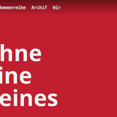
hemenreihe
Archif
Wir
ohne
ine
 eines