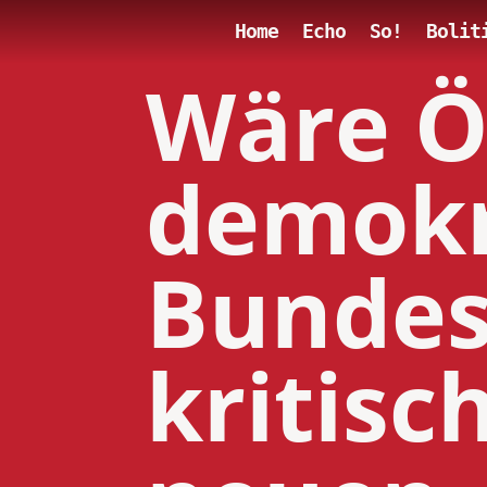
Home
Echo
So!
Bolit
Wäre Ö
demokr
Bundes
kritisc