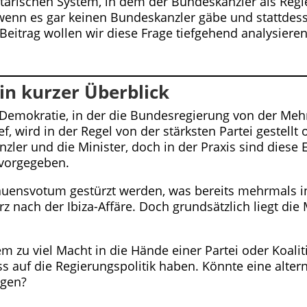
tarischen System, in dem der Bundeskanzler als Regier
wenn es gar keinen Bundeskanzler gäbe und stattdes
Beitrag wollen wir diese Frage tiefgehend analysiere
in kurzer Überblick
 Demokratie, in der die Bundesregierung von der Mehr
, wird in der Regel von der stärksten Partei gestellt
zler und die Minister, doch in der Praxis sind dies
 vorgegeben.
uensvotum gestürzt werden, was bereits mehrmals in d
z nach der Ibiza-Affäre. Doch grundsätzlich liegt di
m zu viel Macht in die Hände einer Partei oder Koalit
ss auf die Regierungspolitik haben. Könnte eine alte
ngen?