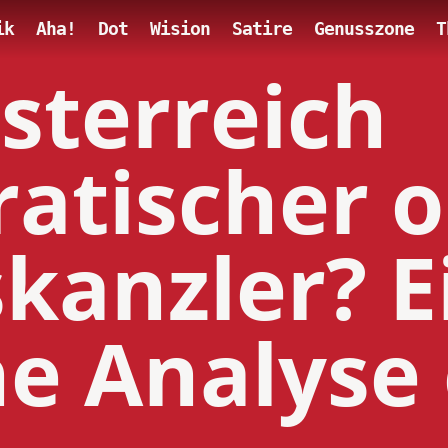
ik
Aha!
Dot
Wision
Satire
Genusszone
T
sterreich
atischer 
kanzler? E
he Analyse