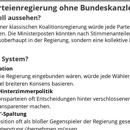
arteienregierung ohne Bundeskanzl
ell aussehen?
er klassischen Koalitionsregierung würde jede Partei,
en. Die Ministerposten könnten nach Stimmenanteilen 
soberhaupt in der Regierung, sondern eine kollektiv
s System?
ation
 die Regierung eingebunden wären, würde jede Wähler
l breiteren Konsens basieren.
Hinterzimmerpolitik
tionsparteien oft Entscheidungen hinter verschlossene
ransparenter machen.
“-Spaltung
position oft als bloßer Gegenspieler der Regierung g
rantwortung übernehmen müssen.